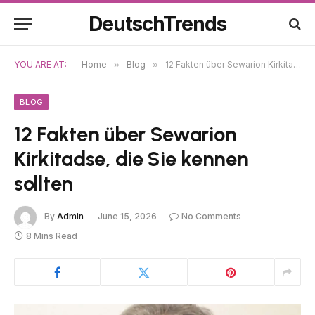
DeutschTrends
YOU ARE AT:
Home
»
Blog
»
12 Fakten über Sewarion Kirkitadse, die Sie kennen sollten
BLOG
12 Fakten über Sewarion
Kirkitadse, die Sie kennen
sollten
By
Admin
June 15, 2026
No Comments
8 Mins Read