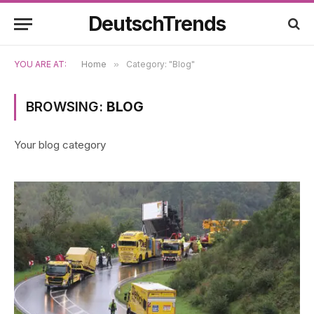
DeutschTrends
YOU ARE AT:
Home
»
Category: "Blog"
BROWSING:
BLOG
Your blog category