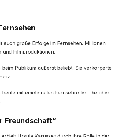
 Fernsehen
t auch große Erfolge im Fernsehen. Millionen
n und Filmproduktionen.
 beim Publikum äußerst beliebt. Sie verkörperte
 Herz.
heute mit emotionalen Fernsehrollen, die über
.
er Freundschaft“
rhielt Ursula Karusseit durch ihre Rolle in der