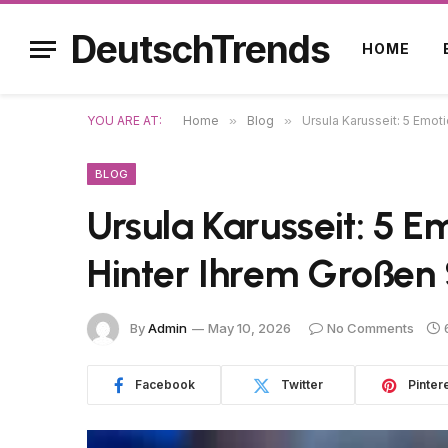
DeutschTrends
HOME
YOU ARE AT:
Home
»
Blog
»
Ursula Karusseit: 5 Emo
BLOG
Ursula Karusseit: 5 
Hinter Ihrem Großen 
By
Admin
May 10, 2026
No Comments
Facebook
Twitter
Pinter