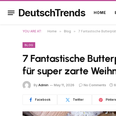
DeutschTrends
HOME
YOU ARE AT:
Home
»
Blog
»
7 Fantastische Butterpl
BLOG
7 Fantastische Butte
für super zarte Weih
By
Admin
May 11, 2026
No Comments
6
Facebook
Twitter
Pinter