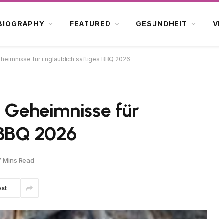
BIOGRAPHY
FEATURED
GESUNDHEIT
V
eheimnisse für unglaublich saftiges BBQ 2026
f Geheimnisse für
 BBQ 2026
7 Mins Read
est