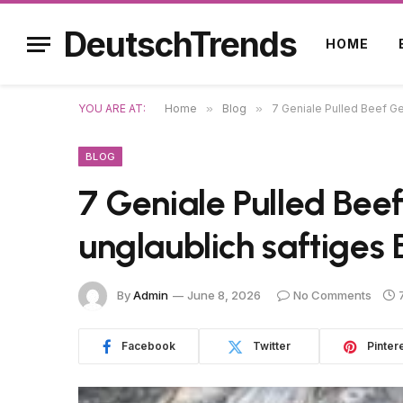
DeutschTrends
HOME
YOU ARE AT:
Home
»
Blog
»
7 Geniale Pulled Beef G
BLOG
7 Geniale Pulled Bee
unglaublich saftiges
By
Admin
June 8, 2026
No Comments
Facebook
Twitter
Pinter