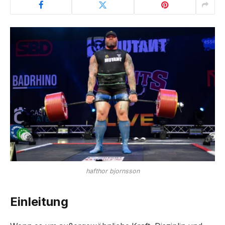
hafthor bjornsson
Einleitung