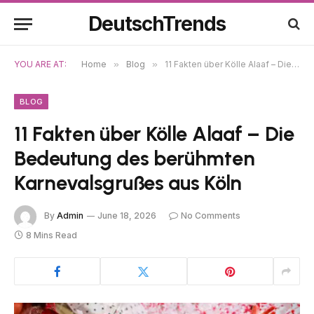
DeutschTrends
YOU ARE AT:
Home
»
Blog
»
11 Fakten über Kölle Alaaf – Die Bedeutung des berühmten Karnevalsgrußes aus Köln
BLOG
11 Fakten über Kölle Alaaf – Die
Bedeutung des berühmten
Karnevalsgrußes aus Köln
By
Admin
June 18, 2026
No Comments
8 Mins Read