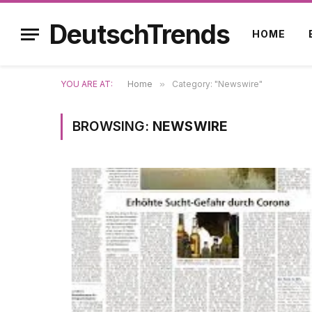
DeutschTrends
HOME
YOU ARE AT:
Home
»
Category: "Newswire"
BROWSING:
NEWSWIRE