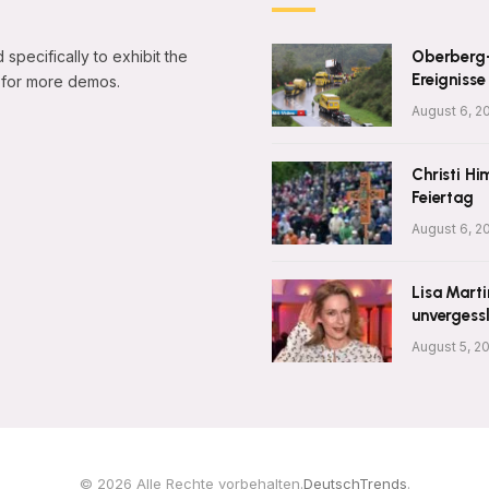
 specifically to exhibit the
Oberberg-A
Ereignisse
ge for more demos.
August 6, 2
Christi H
Feiertag
August 6, 2
Lisa Mart
unvergessl
August 5, 2
© 2026 Alle Rechte vorbehalten.
DeutschTrends
.