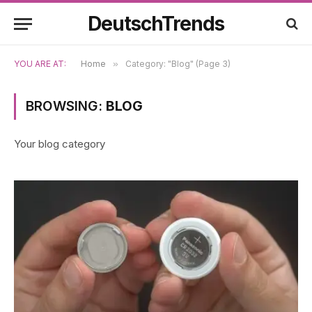
DeutschTrends
YOU ARE AT:
Home
»
Category: "Blog" (Page 3)
BROWSING:
BLOG
Your blog category