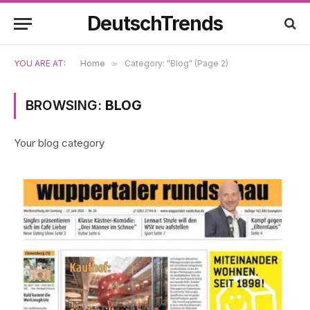
DeutschTrends
YOU ARE AT:
Home
»
Category: "Blog" (Page 2)
BROWSING:
BLOG
Your blog category