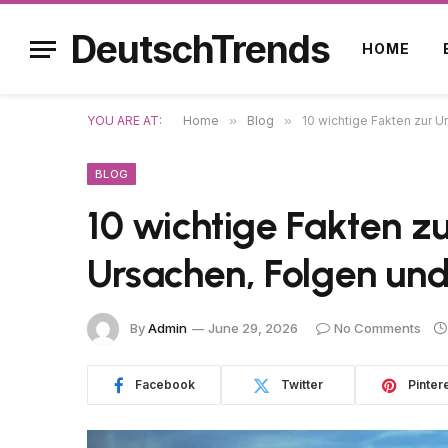
DeutschTrends
HOME
YOU ARE AT:
Home
»
Blog
»
10 wichtige Fakten zur U
BLOG
10 wichtige Fakten z
Ursachen, Folgen und
By
Admin
June 29, 2026
No Comments
Facebook
Twitter
Pinter