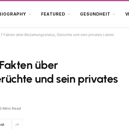
BIOGRAPHY
FEATURED
GESUNDHEIT
V
n: 7 Fakten über Beziehungsstatus, Gerüchte und sein privates Leben
7 Fakten über
rüchte und sein privates
5 Mins Read
est