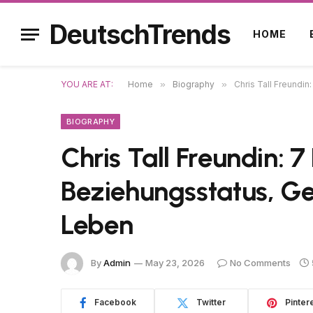
DeutschTrends
HOME
YOU ARE AT:
Home
»
Biography
»
Chris Tall Freundi
BIOGRAPHY
Chris Tall Freundin: 
Beziehungsstatus, Ge
Leben
By
Admin
May 23, 2026
No Comments
Facebook
Twitter
Pinter