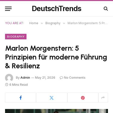
DeutschTrends
YOU ARE AT:
Home
»
Biography
»
Marlon Morgenstern: 5 Prinzipien für moderne Führung & Resilienz
BIOGRAPHY
Marlon Morgenstern: 5
Prinzipien für moderne Führung
& Resilienz
By
Admin
May 21, 2026
No Comments
6 Mins Read