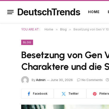
DeutschTrends
HOME
YOU ARE AT:
Home
»
Blog
»
Besetzung von Gen V: 10 
BLOG
Besetzung von Gen V:
Charaktere und die S
By
Admin
June 30, 2026
No Comments
Facebook
Twitter
Pinter