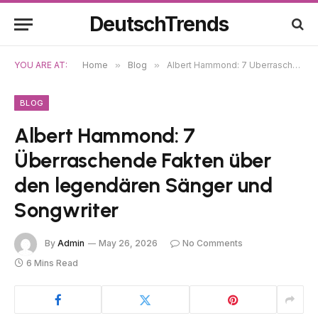
DeutschTrends
YOU ARE AT:
Home
»
Blog
»
Albert Hammond: 7 Überraschende Fakten über den legendären Sänger und Songwriter
BLOG
Albert Hammond: 7
Überraschende Fakten über
den legendären Sänger und
Songwriter
By
Admin
May 26, 2026
No Comments
6 Mins Read